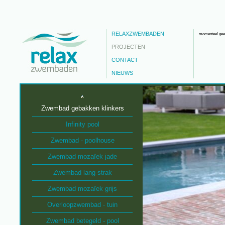
RELAXZWEMBADEN
momenteel gee
PROJECTEN
CONTACT
NIEUWS
Zwembad gebakken klinkers
Infinity pool
Zwembad - poolhouse
Zwembad mozaïek jade
Zwembad lang strak
Zwembad mozaïek grijs
Overloopzwembad - tuin
Zwembad betegeld - pool