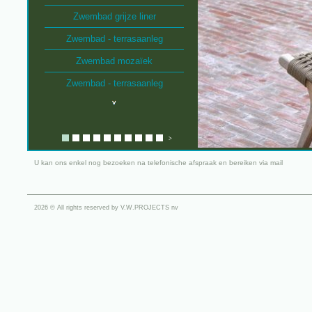
Zwembad grijze liner
Zwembad - terrasaanleg
Zwembad mozaïek
Zwembad - terrasaanleg
>
U kan ons enkel nog bezoeken na telefonische afspraak en bereiken via mail
2026 © All rights reserved by V.W.PROJECTS nv