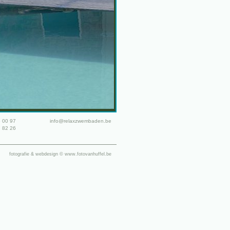
 00 97
info@relaxzwembaden.be
 82 26
fotografie & webdesign ©
www.fotovanhuffel.be