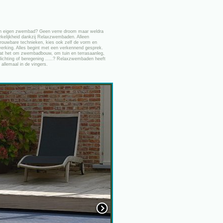
n eigen zwembad? Geen verre droom maar weldra
rkelijkheid dankzij Relaxzwembaden. Alleen
rouwbare technieken, kies ook zelf de vorm en
erking. Alles begint met een verkennend gesprek.
at het om zwembadbouw, om tuin en terrasaanleg,
rlichting of beregening ..…? Relaxzwembaden heeft
 allemaal in de vingers.