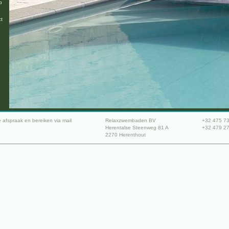
p
ct
 afspraak en bereiken via mail
Relaxzwembaden BV
+32 475 73
Herentalse Steenweg 81 A
+32 479 27
2270 Herenthout