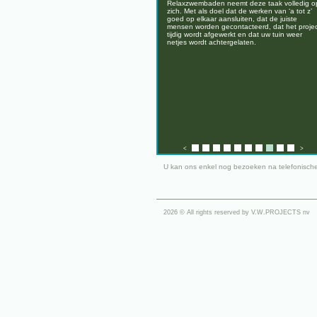
Relaxzwembaden neemt deze taak volledig o
zich. Met als doel dat de werken van ‘a tot z’
goed op elkaar aansluiten, dat de juiste
mensen worden gecontacteerd, dat het proje
tijdig wordt afgewerkt en dat uw tuin weer
netjes wordt achtergelaten.
<
>
U kan ons enkel nog bezoeken na telefonische
2026 © All rights reserved by V.W.PROJECTS nv