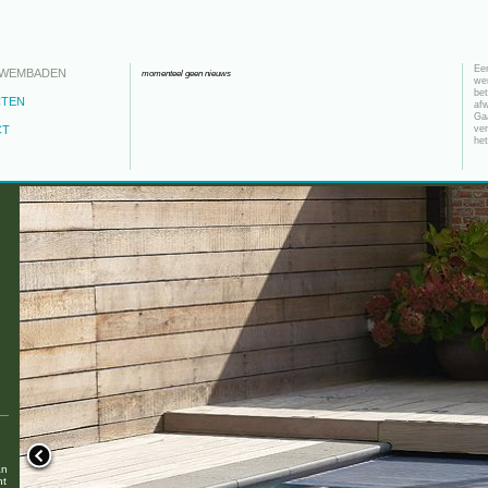
Ee
ZWEMBADEN
momenteel geen nieuws
we
bet
CTEN
afw
Ga
CT
ve
het
an
nt