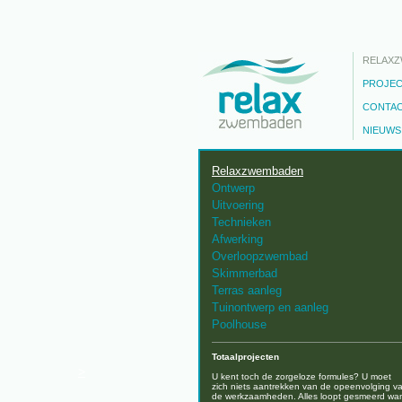
RELAX
PROJE
CONTA
NIEUWS
Relaxzwembaden
Ontwerp
Uitvoering
Technieken
Afwerking
Overloopzwembad
Skimmerbad
Terras aanleg
Tuinontwerp en aanleg
Poolhouse
Totaalprojecten
>
U kent toch de zorgeloze formules? U moet
zich niets aantrekken van de opeenvolging v
de werkzaamheden. Alles loopt gesmeerd wa